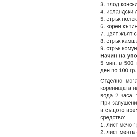
3. плод конски
4. исландски л
5. стрък полск
6. корен къпин
7. цвят жълт с
8. стрък камши
9. стрък комун
Начин на упо
5 мин. в 500 
ден по 100 гр
Отделно мога
коренищата на
вода 2 часа, 
При запушени
в същото вре
средство:
1. лист мечо г
2. лист мента 