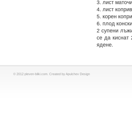
3. лист маточи
4. лист коприв
5. корен копри
6. плод конски
2 супени лъжи
се да киснат 
ядене.
© 2012 pleven-bilki.com. Created by Apulchev Design