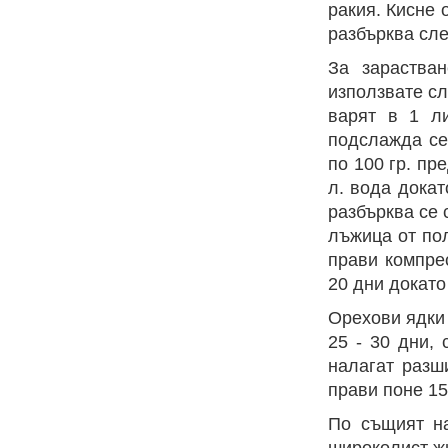
ракия. Кисне 
разбърква сле
За зараства
използвате сл
варят в 1 л
подслажда се
по 100 гр. пре
л. вода докат
разбърква се 
лъжица от пол
прави компре
20 дни докато
Орехови ядки 
25 - 30 дни, 
налагат разш
прави поне 15 
По същият на