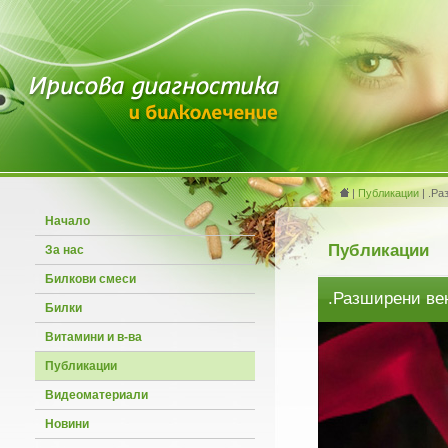
|
Публикации
| .Ра
Начало
Публикации
За нас
Билкови смеси
.Разширени ве
Билки
Витамини и в-ва
Публикации
Видеоматериали
Новини