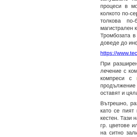
процеси в м
колкото по-се
толкова по-
магистрален к
Тромбозата в
доведе до ин
https://www.te
При разширен
лечение с ко
компреси с
продължение 
оставят и цял
Вътрешно, ра
като се пият 
кестен. Тази 
гр. цветове и
на ситно зал