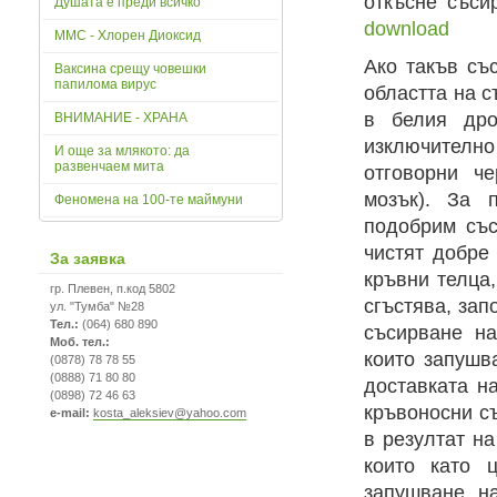
откъсне съси
Душата е преди всичко
download
ММС - Хлорен Диоксид
Ако такъв съ
Ваксина срещу човешки
папилома вирус
областта на с
в белия дро
ВНИМАНИЕ - ХРАНА
изключително
И още за млякото: да
развенчаем мита
отговорни че
мозък). За 
Феномена на 100-те маймуни
подобрим със
чистят добре
За заявка
кръвни телца,
гр. Плевен, п.код 5802
сгъстява, зап
ул. "Тумба" №28
Тел.:
(064) 680 890
съсирване на
Моб. тел.:
които запушв
(0878) 78 78 55
(0888) 71 80 80
доставката н
(0898) 72 46 63
кръвоносни съ
e-mail:
kosta_aleksiev@yahoo.com
в резултат на
които като 
запушване на