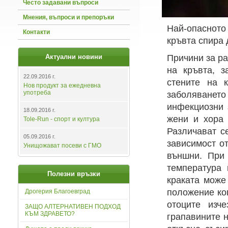
Често задавани въпроси
Мнения, въпроси и препоръки
Най-опасното 
Контакти
кръвта спира 
Актуални новини
Причини за ра
на кръвта, з
22.09.2016 г.
стените на к
Нов продукт за ежедневна
употреба
заболяването
инфекциозни 
18.09.2016 г.
жени и хора 
Tole-Run - спорт и култура
Различават с
05.09.2016 г.
зависимост о
Унищожават посеви с ГМО
външни. При 
температура 
Полезни връзки
краката може
положение ког
Дрогерия Благоевград
отоците изч
ЗАЩО АЛТЕРНАТИВЕН ПОДХОД
КЪМ ЗДРАВЕТО?
грапавините н