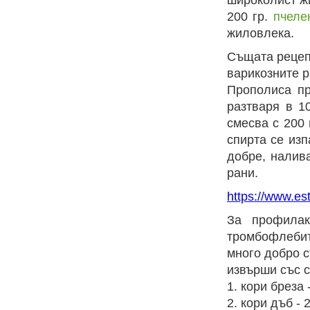
широколист жи
200 гр.
пчеле
жиловлека.
Същата рецепт
варикозните р
Прополиса пр
разтваря в 1
смесва с 200 
спирта се изп
добре, налив
рани.
https://www.es
За профилак
тромбофлебит
много добро с
извърши със 
1. кори бреза -
2. кори дъб - 2