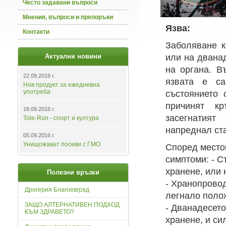
Често задавани въпроси
Мнения, въпроси и препоръки
Язва:
Контакти
Заболяване к
Актуални новини
или на дванад
на органа. В
22.09.2016 г.
язвата е са
Нов продукт за ежедневна
употреба
състоянието 
причинят кр
18.09.2016 г.
засегнатият
Tole-Run - спорт и култура
напреднал ста
05.09.2016 г.
Унищожават посеви с ГМО
Според место
симптоми: - С
хранене, или 
Полезни връзки
- Хранопровод
Дрогерия Благоевград
легнало поло
ЗАЩО АЛТЕРНАТИВЕН ПОДХОД
- Дванадесето
КЪМ ЗДРАВЕТО?
хранене, и си