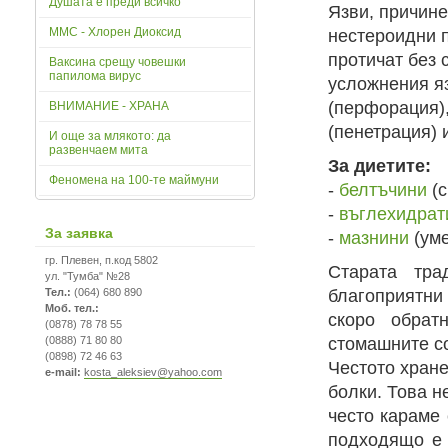
Душата е преди всичко
Язви, причине
ММС - Хлорен Диоксид
нестероидни п
протичат без
Ваксина срещу човешки
папилома вирус
усложнения яз
(перфорация),
ВНИМАНИЕ - ХРАНА
(пенетрация) 
И още за млякото: да
развенчаем мита
За диетите:
Феномена на 100-те маймуни
-
белтъчини
(с
-
въглехидрат
За заявка
-
мазнини
(уме
гр. Плевен, п.код 5802
Старата тра
ул. "Тумба" №28
Тел.:
(064) 680 890
благоприятни
Моб. тел.:
скоро обрат
(0878) 78 78 55
(0888) 71 80 80
стомашните с
(0898) 72 46 63
Честото хран
e-mail:
kosta_aleksiev@yahoo.com
болки. Това н
често караме
подходящо е 