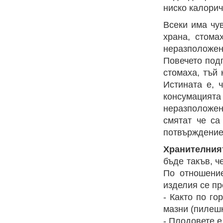
ниско калорич
Всеки има чу
храна, стома
неразположе
Повечето под
стомаха, тъй 
Истината е, 
консумаци
неразположе
смятат че са
потвърждение
Хранителния
бъде такъв, ч
По отношение
изделия се пр
- Както по г
мазни (пилешк
- Плодовете е