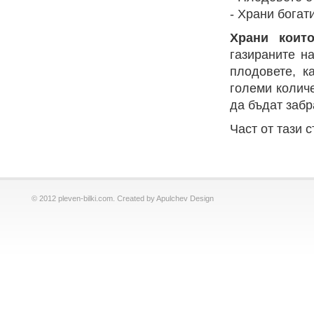
- Храни богат
Храни коит
газираните на
плодовете, к
големи количе
да бъдат забр
Част от тази с
© 2012 pleven-bilki.com. Created by Apulchev Design