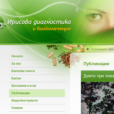
|
Публикации
| Дие
Начало
Публикации
За нас
Билкови смеси
Диети при язв
Билки
Витамини и в-ва
Публикации
Видеоматериали
Новини