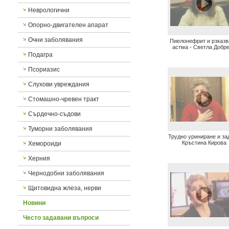
Неврологични
Опорно-двигателен апарат
Очни заболявания
Пиелонефрит и рзказв
астма - Светла Добр
Подагра
Псориазис
Слухови увреждания
Стомашно-чревен тракт
Сърдечно-съдови
Туморни заболявания
Трудно уриниране и зад
Кръстина Кирова
Хемороиди
Херния
Чернодобни заболявания
Щитовидна жлеза, нерви
Новини
Често задавани въпроси