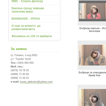
ММС - Хлорен Диоксид
Ваксина срещу човешки
папилома вирус
ВНИМАНИЕ - ХРАНА
И още за млякото: да
Бъбреци камъни - Ис
развенчаем мита
Ангелова
Феномена на 100-те маймуни
За заявка
гр. Плевен, п.код 5802
ул. "Тумба" №28
Тел.:
(064) 680 890
Моб. тел.:
(0878) 78 78 55
Бъбреци за хемодиали
(0888) 71 80 80
Ариф Али
(0898) 72 46 63
e-mail:
kosta_aleksiev@yahoo.com