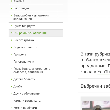
Анемия
Безплодие
Белодробни и дихателни
заболявания
Бучка в гърдата
Бъбречни заболявания
Високо кръвно
Вода в коляното
В тази рубрик
Гангрена
от билколечен
Гинекологични
предлагаме. 
Главоболие, множествена
канал в
YouTu
склероза, епилепсия
Детски болести
Бъбречни за
Диабет
Други заболявания
Камъни в жлъчката
Кожни проблеми