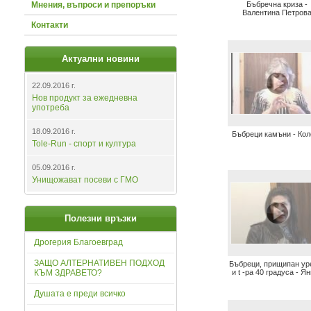
Мнения, въпроси и препоръки
Бъбречна криза -
Валентина Петров
Контакти
Актуални новини
22.09.2016 г.
Нов продукт за ежедневна
употреба
18.09.2016 г.
Бъбреци камъни - Кол
Tole-Run - спорт и култура
05.09.2016 г.
Унищожават посеви с ГМО
Полезни връзки
Дрогерия Благоевград
ЗАЩО АЛТЕРНАТИВЕН ПОДХОД
Бъбреци, прищипан ур
КЪМ ЗДРАВЕТО?
и t -ра 40 градуса - Я
Душата е преди всичко