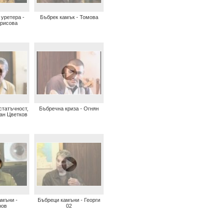
уретера -
Бъбрек камък - Томова
орисова
статъчност,
Бъбречна криза - Огнян
ван Цветков
амъни -
Бъбреци камъни - Георги
ров
02