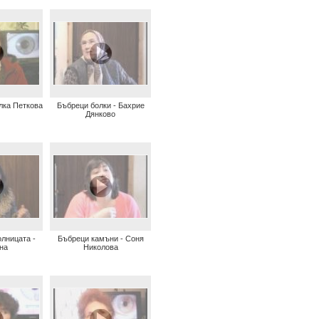
лка Петкова
Бъбреци болки - Бахрие
Дянково
лницата -
Бъбреци камъни - Соня
на
Николова