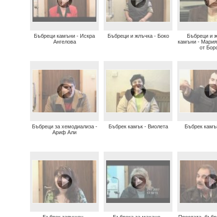
Бъбреци камъни - Искра
Бъбреци и жлъчка - Боко
Бъбреци и 
Ангелова
камъни - Мари
от Бор
Бъбреци за хемодиализа -
Бъбрек камък - Виолета
Бъбрек камъ
Ариф Али