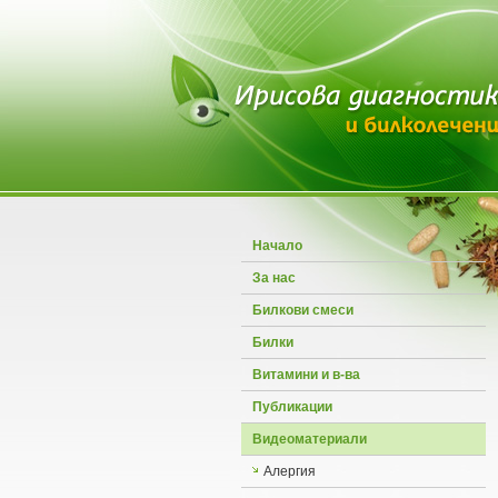
Начало
За нас
Билкови смеси
Билки
Витамини и в-ва
Публикации
Видеоматериали
Алергия