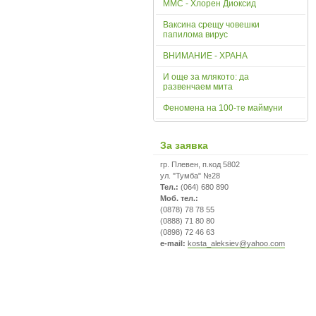
ММС - Хлорен Диоксид
Ваксина срещу човешки
папилома вирус
ВНИМАНИЕ - ХРАНА
И още за млякото: да
развенчаем мита
Феномена на 100-те маймуни
За заявка
гр. Плевен, п.код 5802
ул. "Тумба" №28
Тел.:
(064) 680 890
Моб. тел.:
(0878) 78 78 55
(0888) 71 80 80
(0898) 72 46 63
e-mail:
kosta_aleksiev@yahoo.com