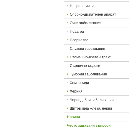
Неврологични
Опорно-двигателен апарат
Очни заболявания
Подагра
Псориазис
Слухови увреждания
Стомашно-чревен тракт
Сърдечно-съдови
Туморни заболявания
Хемороиди
Херния
Чернодобни заболявания
Щитовидна жлеза, нерви
Новини
Често задавани въпроси