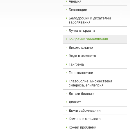
Анемия
Безплодие
Белодробни и дихателни
заболявания
Бучка в гърдата
Бъбречни заболявания
Високо кръвно
Вода в коляното
Гангрена
Гинекологични
Главоболие, множествена
склероза, епилепсия
Детски болести
Диабет
Други заболявания
Камъни в жлъчката
Кожни проблеми