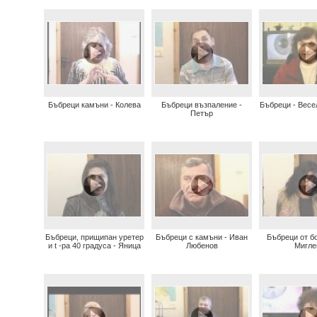
Бъбреци камъни - Колева
Бъбреци възпаление -
Бъбреци - Весе
Петър
Бъбреци, прищипан уретер
Бъбреци с камъни - Иван
Бъбреци от бо
и t -ра 40 градуса - Яница
Любенов
Мигле