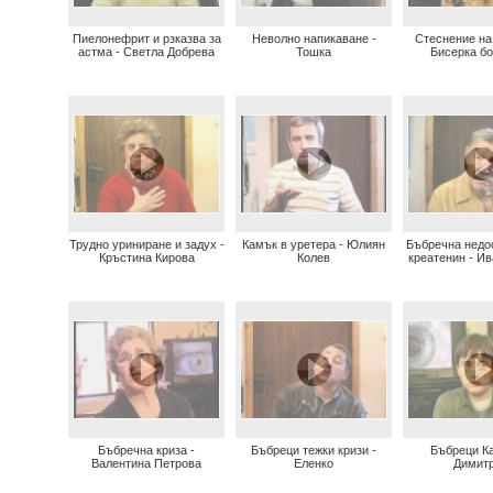
Пиелонефрит и рзказва за
Неволно напикаване -
Стеснение на 
астма - Светла Добрева
Тошка
Бисерка б
Трудно уриниране и задух -
Камък в уретера - Юлиян
Бъбречна недо
Кръстина Кирова
Колев
креатенин - И
Бъбречна криза -
Бъбреци тежки кризи -
Бъбреци К
Валентина Петрова
Еленко
Димит