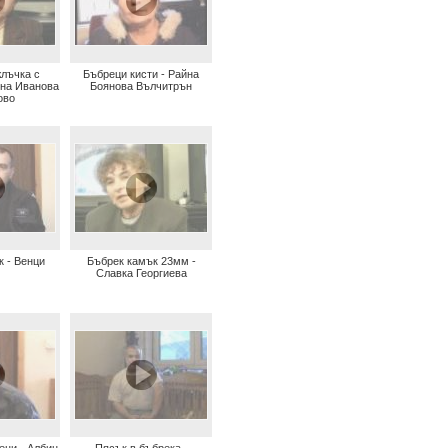
жлъчка с
Бъбреци кисти - Райна
яна Иванова
Боянова Вълчитрън
ово
к - Венци
Бъбрек камък 23мм -
Славка Георгиева