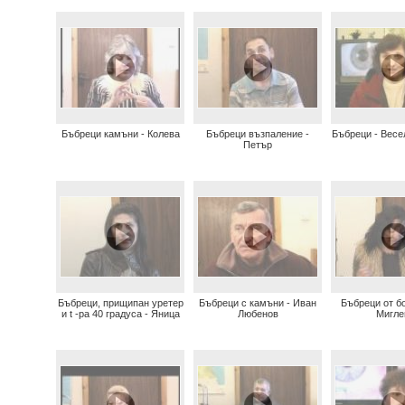
Бъбреци камъни - Колева
Бъбреци възпаление -
Бъбреци - Весе
Петър
Бъбреци, прищипан уретер
Бъбреци с камъни - Иван
Бъбреци от бо
и t -ра 40 градуса - Яница
Любенов
Мигле