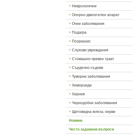
Неврологични
Опорно-двигателен апарат
Очни заболявания
Подагра
Псориазис
Слухови увреждания
Стомашно-чревен тракт
Сърдечно-съдови
Туморни заболявания
Хемороиди
Херния
Чернодобни заболявания
Щитовидна жлеза, нерви
Новини
Често задавани въпроси