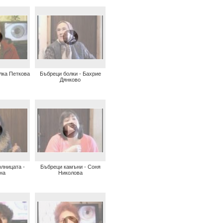
лка Петкова
Бъбреци болки - Бахрие
Дянково
лницата -
Бъбреци камъни - Соня
на
Николова