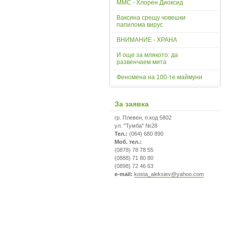
ММС - Хлорен Диоксид
Ваксина срещу човешки
папилома вирус
ВНИМАНИЕ - ХРАНА
И още за млякото: да
развенчаем мита
Феномена на 100-те маймуни
За заявка
гр. Плевен, п.код 5802
ул. "Тумба" №28
Тел.:
(064) 680 890
Моб. тел.:
(0878) 78 78 55
(0888) 71 80 80
(0898) 72 46 63
e-mail:
kosta_aleksiev@yahoo.com