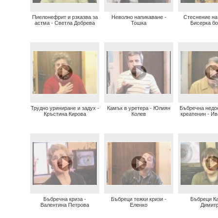
Пиелонефрит и рзказва за
Неволно напикаване -
Стеснение на 
астма - Светла Добрева
Тошка
Бисерка б
Трудно уриниране и задух -
Камък в уретера - Юлиян
Бъбречна недо
Кръстина Кирова
Колев
креатенин - И
Бъбречна криза -
Бъбреци тежки кризи -
Бъбреци К
Валентина Петрова
Еленко
Димит