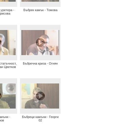
уретера -
Бъбрек камък - Томова
орисова
статъчност,
Бъбречна криза - Огнян
ван Цветков
амъни -
Бъбреци камъни - Георги
ров
02