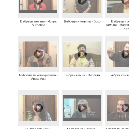
Бъбреци камъни - Искра
Бъбреци и жлъчка - Боко
Бъбреци и 
Ангелова
камъни - Мари
от Бор
Бъбреци за хемодиализа -
Бъбрек камък - Виолета
Бъбрек камъ
Ариф Али