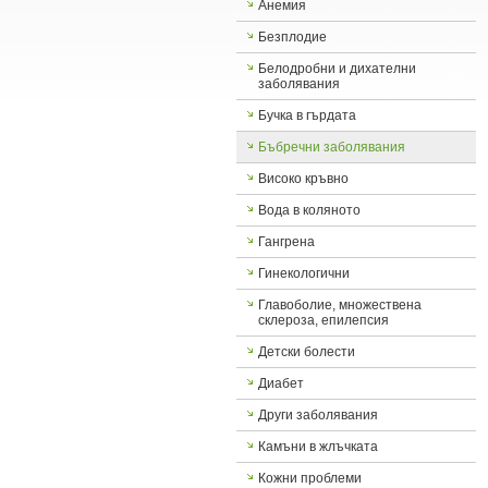
Анемия
Безплодие
Белодробни и дихателни
заболявания
Бучка в гърдата
Бъбречни заболявания
Високо кръвно
Вода в коляното
Гангрена
Гинекологични
Главоболие, множествена
склероза, епилепсия
Детски болести
Диабет
Други заболявания
Камъни в жлъчката
Кожни проблеми