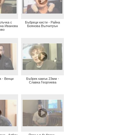
жлъчка с
Бъбреци кисти - Райна
яна Иванова
Боянова Вълчитрън
ово
к - Венци
Бъбрек камък 23мм -
Славка Георгиева