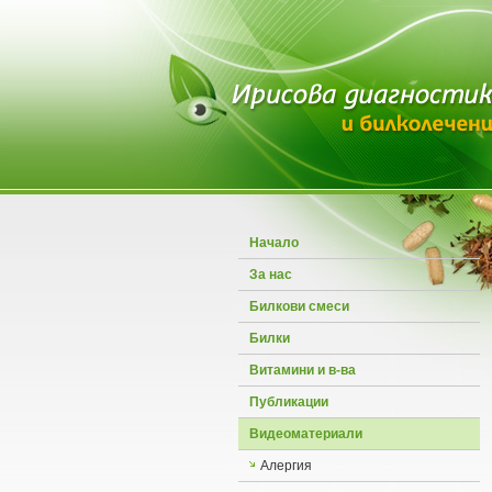
Начало
За нас
Билкови смеси
Билки
Витамини и в-ва
Публикации
Видеоматериали
Алергия